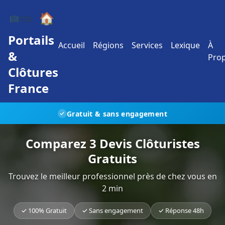
🏠
Portails
Accueil
Régions
Services
Lexique
À
&
Pro
Clôtures
France
Gratuit & sans engagement
✓
Comparez 3 Devis Clôturistes
Gratuits
Trouvez le meilleur professionnel près de chez vous en
2 min
✓ 100% Gratuit
✓ Sans engagement
✓ Réponse 48h