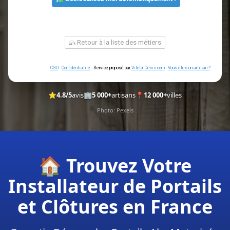
ou
Géolocalisez-moi automatiquement !
⭐
4.8/5
avis
🏢
5 000+
artisans
📍
12 000+
villes
Photo: Pexels
Retour à la liste des métiers
🏠 Trouvez Votre
CGU
-
Confidentialité
- Service proposé par
ViteUnDevis.com
-
Vous êtes un a
Installateur de Portails
et Clôtures en France