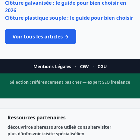
Clôture galvanisée : le guide pour bien choisir en
2026
Clôture plastique souple : le guide pour bien choisir
Voir tous les articles →
Mentions Légales
·
CGV
·
CGU
Sélection :
référencement pas cher
—
expert SEO freelance
Ressources partenaires
découvrir
ce site
ressource utile
à consulter
visiter
plus d'infos
voir ici
site spécialisé
lien