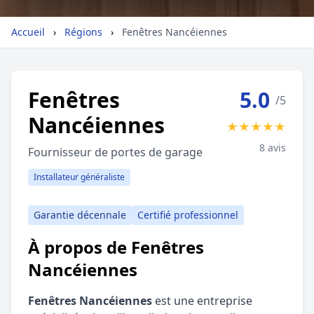
Géolocalisez-moi automatiquement !
Accueil
›
Régions
›
Fenêtres Nancéiennes
Retour à la liste des métiers
Fenêtres
5.0
/5
Nancéiennes
CGU
-
Confidentialité
- Service proposé par
ViteUnDevis.com
-
Vous êtes
★
★
★
★
★
8 avis
Fournisseur de portes de garage
Installateur généraliste
Garantie décennale
Certifié professionnel
À propos de Fenêtres
Nancéiennes
Fenêtres Nancéiennes
est une entreprise