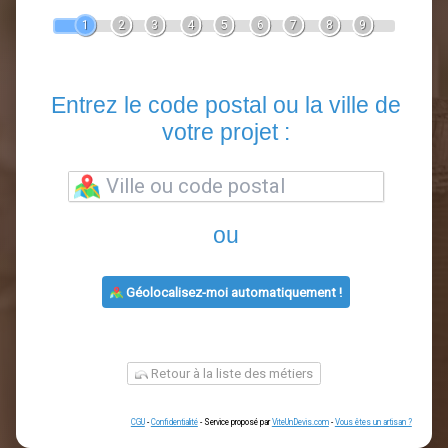
Devis Clôture
En 5 minutes, demandez
3 devis comparatifs
artisans
dans votre région.
Gratuit, sans pub et sans engagement.
1
2
3
4
5
6
7
8
9
Entrez le code postal ou la vill
votre projet :
ou