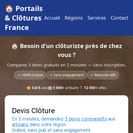
🏠 Portails
& Clôtures
Accueil
Régions
Services
Contact
France
🏠 Besoin d'un clôturiste près de chez
vous ?
Comparez 3 devis gratuits en 2 minutes — sans inscription.
✓ 100% Gratuit
✓ Sans engagement
✓ Réponse 48h
⭐
4.8/5
avis
🏢
5 000+
artisans
📍
12 000+
villes