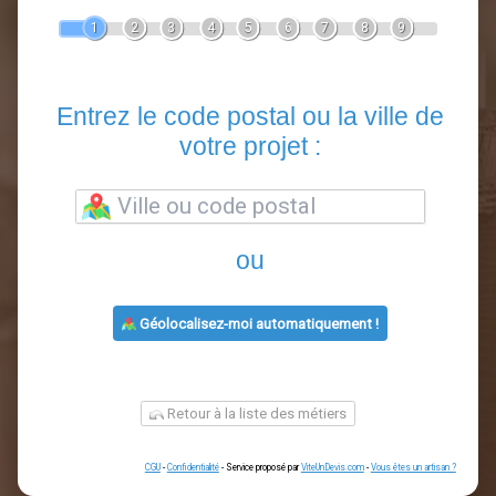
Devis Clôture
En 5 minutes, demandez
3 devis comparatifs
artisans
dans votre région.
Gratuit, sans pub et sans engagement.
1
2
3
4
5
6
7
8
9
Entrez le code postal ou la vill
votre projet :
ou