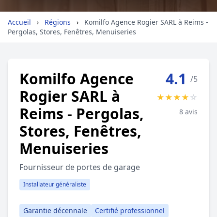
Géolocalisez-moi automatiquement !
Accueil
›
Régions
›
Komilfo Agence Rogier SARL à Reims -
Pergolas, Stores, Fenêtres, Menuiseries
Retour à la liste des métiers
Komilfo Agence
4.1
/5
CGU
-
Confidentialité
- Service proposé par
ViteUnDevis.com
-
Vous êtes
Rogier SARL à
★
★
★
★
☆
Reims - Pergolas,
8 avis
Stores, Fenêtres,
Menuiseries
Fournisseur de portes de garage
Installateur généraliste
Garantie décennale
Certifié professionnel