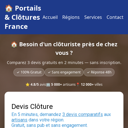
🏠 Portails
& Clôtures
Accueil
Régions
Services
Contact
France
🏠 Besoin d'un clôturiste près de chez
vous ?
Comparez 3 devis gratuits en 2 minutes — sans inscription.
✓ 100% Gratuit
✓ Sans engagement
✓ Réponse 48h
⭐
4.8/5
avis
🏢
5 000+
artisans
📍
12 000+
villes