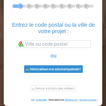
Devis Clôture
En 5 minutes, demandez
3 devis comparatifs
artisans
dans votre région.
Gratuit, sans pub et sans engagement.
1
2
3
4
5
6
7
8
9
Entrez le code postal ou la vill
votre projet :
ou