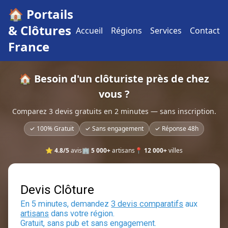
🏠 Portails
& Clôtures
Accueil
Régions
Services
Contact
France
🏠 Besoin d'un clôturiste près de chez
vous ?
Comparez 3 devis gratuits en 2 minutes — sans inscription.
✓ 100% Gratuit
✓ Sans engagement
✓ Réponse 48h
⭐
4.8/5
avis
🏢
5 000+
artisans
📍
12 000+
villes