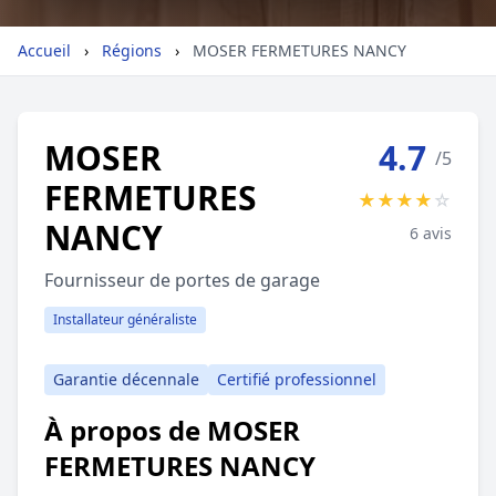
Géolocalisez-moi automatiquement !
Accueil
›
Régions
›
MOSER FERMETURES NANCY
Retour à la liste des métiers
MOSER
4.7
/5
FERMETURES
CGU
-
Confidentialité
- Service proposé par
ViteUnDevis.com
-
Vous êtes
★
★
★
★
☆
NANCY
6 avis
Fournisseur de portes de garage
Installateur généraliste
Garantie décennale
Certifié professionnel
À propos de MOSER
FERMETURES NANCY