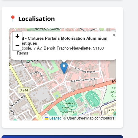
📍 Localisation
+
×
TIM - Clôtures Portails Motorisation Aluminium
Plastiques
−
Actipole, 7 Av. Benoît Frachon-Neuvillette, 51100
Reims
Leaflet
|
© OpenStreetMap contributors