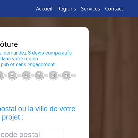
Accueil
Régions
Services
Contact
Devis Clôture
En 5 minutes, demandez
3 devis compara
aux
artisans
dans votre région.
Gratuit, sans pub et sans engagement.
1
2
3
4
5
6
7
8
Entrez le code postal ou la ville de 