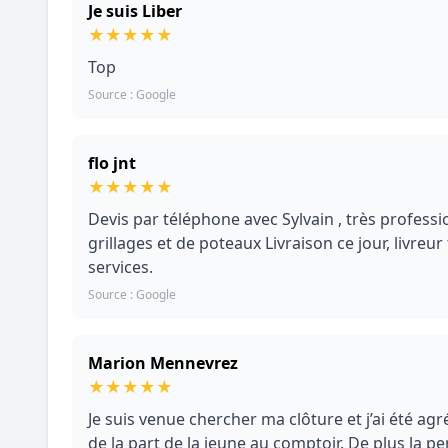
Je suis Liber
★
★
★
★
★
Top
Source : Google
flo jnt
★
★
★
★
★
Devis par téléphone avec Sylvain , très profess
grillages et de poteaux Livraison ce jour, livre
services.
Source : Google
Marion Mennevrez
★
★
★
★
★
Je suis venue chercher ma clôture et j’ai été ag
de la part de la jeune au comptoir. De plus la p