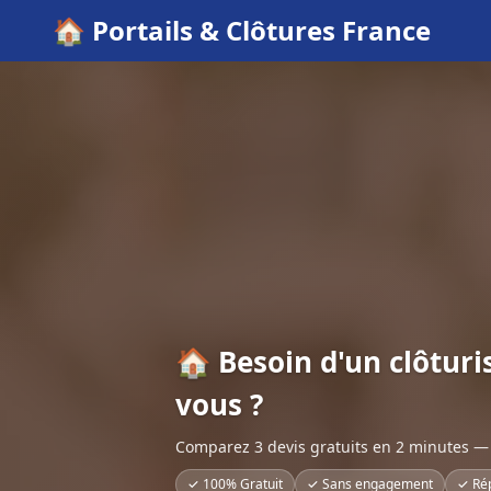
🏠 Portails & Clôtures France
🏠 Besoin d'un clôturi
vous ?
Comparez 3 devis gratuits en 2 minutes — 
✓ 100% Gratuit
✓ Sans engagement
✓ Ré