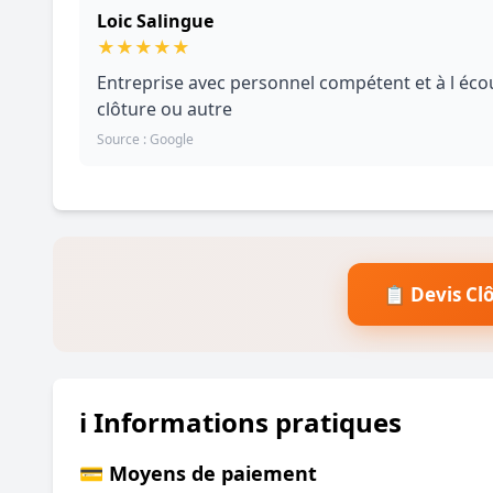
Loic Salingue
★
★
★
★
★
Entreprise avec personnel compétent et à l éc
clôture ou autre
Source : Google
📋 Devis Cl
ℹ️ Informations pratiques
💳 Moyens de paiement