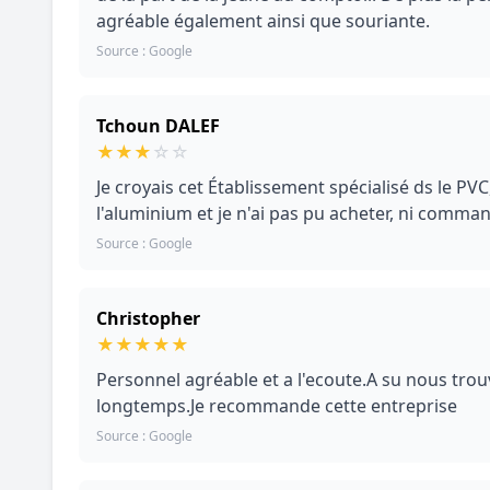
agréable également ainsi que souriante.
Source : Google
Tchoun DALEF
★
★
★
☆
☆
Je croyais cet Établissement spécialisé ds le PVC,
l'aluminium et je n'ai pas pu acheter, ni comman
Source : Google
Christopher
★
★
★
★
★
Personnel agréable et a l'ecoute.A su nous tro
longtemps.Je recommande cette entreprise
Source : Google