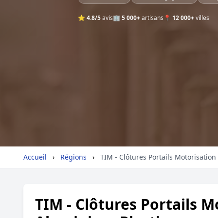
⭐
4.8/5
avis
🏢
5 000+
artisans
📍
12 000+
villes
Accueil
›
Régions
›
TIM - Clôtures Portails Motorisatio
TIM - Clôtures Portails M