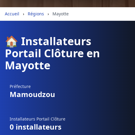
Géolocalisez-moi automatiquement !
Accueil
›
Régions
›
Mayotte
Retour à la liste des métiers
🏠 Installateurs
Portail Clôture en
CGU
-
Confidentialité
- Service proposé par
ViteUnDevis.com
-
Vous êtes
Mayotte
Préfecture
Mamoudzou
Installateurs Portail Clôture
0 installateurs