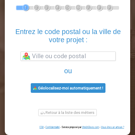
Devis Clôture
En 5 minutes, demandez
3 devis comparatifs
artisans
dans votre région.
Gratuit, sans pub et sans engagement.
1
2
3
4
5
6
7
8
9
Entrez le code postal ou la vill
votre projet :
ou