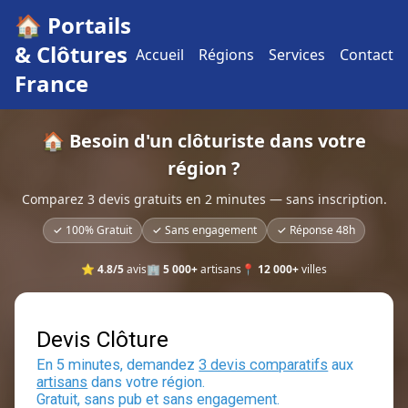
🏠 Portails
& Clôtures
Accueil
Régions
Services
Contact
France
🏠 Besoin d'un clôturiste dans votre
région ?
Comparez 3 devis gratuits en 2 minutes — sans inscription.
✓ 100% Gratuit
✓ Sans engagement
✓ Réponse 48h
⭐
4.8/5
avis
🏢
5 000+
artisans
📍
12 000+
villes