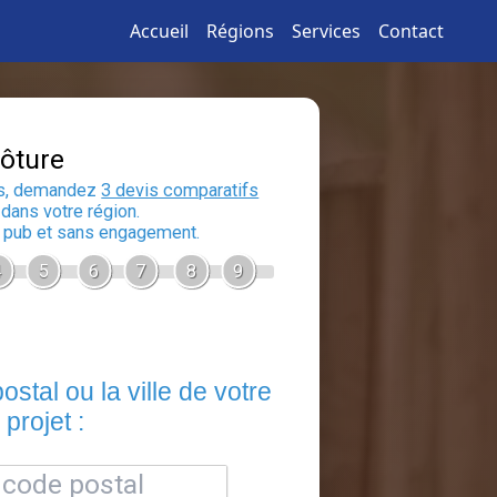
Accueil
Régions
Services
Contact
Devis Clôture
En 5 minutes, demandez
3 devis compara
aux
artisans
dans votre région.
Gratuit, sans pub et sans engagement.
1
2
3
4
5
6
7
8
Entrez le code postal ou la ville de 