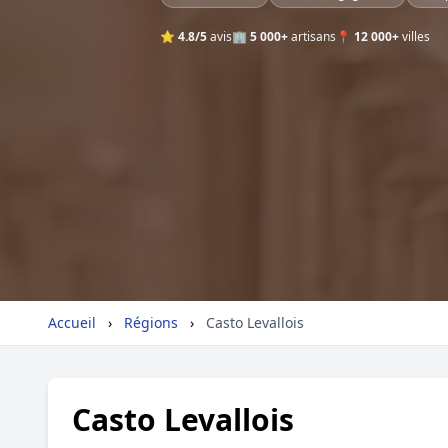
⭐
4.8/5
avis
🏢
5 000+
artisans
📍
12 000+
villes
Accueil
›
Régions
›
Casto Levallois
Casto Levallois