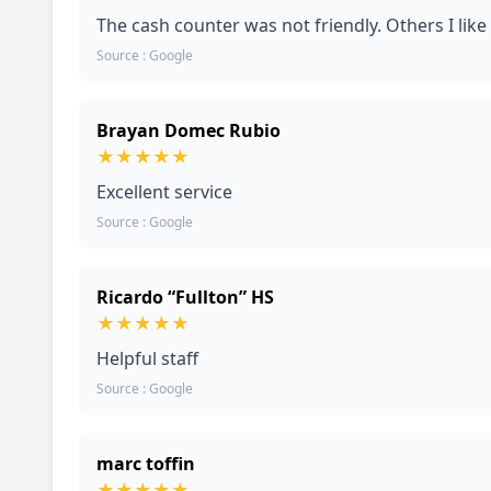
The cash counter was not friendly. Others I like
Source : Google
Brayan Domec Rubio
★
★
★
★
★
Excellent service
Source : Google
Ricardo “Fullton” HS
★
★
★
★
★
Helpful staff
Source : Google
marc toffin
★
★
★
★
★