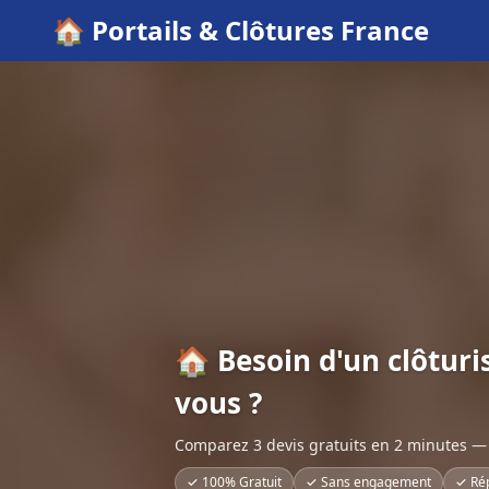
🏠 Portails & Clôtures France
🏠 Besoin d'un clôturi
vous ?
Comparez 3 devis gratuits en 2 minutes — 
✓ 100% Gratuit
✓ Sans engagement
✓ Ré