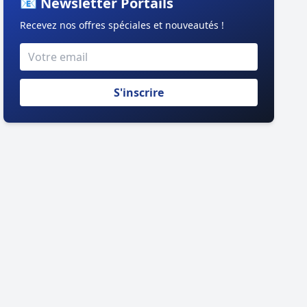
📧 Newsletter Portails
Recevez nos offres spéciales et nouveautés !
S'inscrire