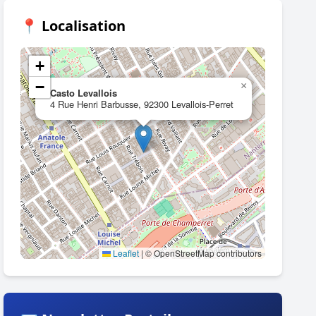
📍 Localisation
+
−
×
Casto Levallois
4 Rue Henri Barbusse, 92300 Levallois-Perret
Leaflet
|
© OpenStreetMap contributors