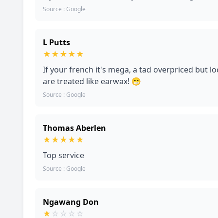
Source : Google
L Putts
★
★
★
★
★
If your french it's mega, a tad overpriced but lo
are treated like earwax! 😁
Source : Google
Thomas Aberlen
★
★
★
★
★
Top service
Source : Google
Ngawang Don
★
☆
☆
☆
☆