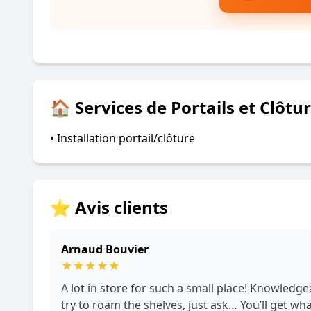
🏠 Services de Portails et Clôtu
• Installation portail/clôture
⭐ Avis clients
Arnaud Bouvier
★
★
★
★
★
A lot in store for such a small place! Knowledge
try to roam the shelves, just ask… You’ll get wha