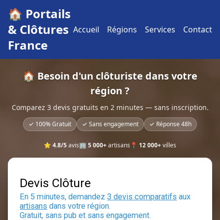
🏠 Portails
& Clôtures
Accueil
Régions
Services
Contact
France
🏠 Besoin d'un clôturiste dans votre
région ?
Comparez 3 devis gratuits en 2 minutes — sans inscription.
✓ 100% Gratuit
✓ Sans engagement
✓ Réponse 48h
⭐
4.8/5
avis
🏢
5 000+
artisans
📍
12 000+
villes