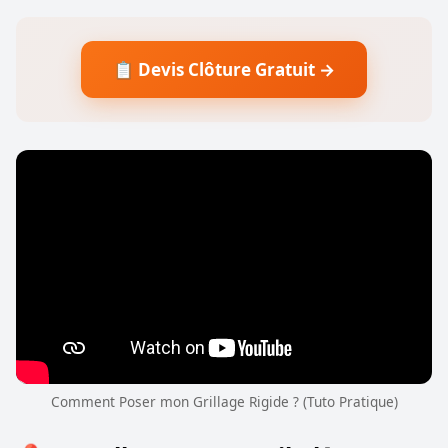
📋 Devis Clôture Gratuit →
Comment Poser mon Grillage Rigide ? (Tuto Pratique)