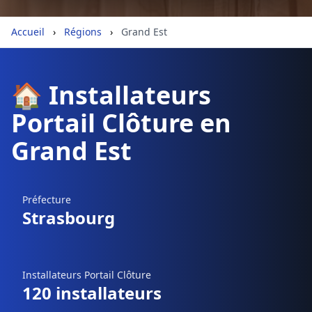
Géolocalisez-moi automatiquement !
Accueil
›
Régions
›
Grand Est
Retour à la liste des métiers
🏠 Installateurs
Portail Clôture en
CGU
-
Confidentialité
- Service proposé par
ViteUnDevis.com
-
Vous êtes
Grand Est
Préfecture
Strasbourg
Installateurs Portail Clôture
120 installateurs