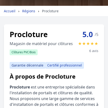
Géolocalisez-moi automatiquement !
Accueil
›
Régions
›
Procloture
Retour à la liste des métiers
Procloture
5.0
/5
CGU
-
Confidentialité
- Service proposé par
ViteUnDevis.com
-
Vous êtes
Magasin de matériel pour clôtures
★
★
★
★
★
6 avis
Clôtures PVC/Bois
Garantie décennale
Certifié professionnel
À propos de Procloture
Procloture
est une entreprise spécialisée dans
l'installation de portails et clôtures de qualité.
Nous proposons une large gamme de services
d'installation de portails et clôtures conformes à