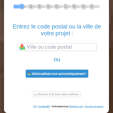
Devis Clôture
En 5 minutes, demandez
3 devis comparatifs
artisans
dans votre région.
Gratuit, sans pub et sans engagement.
1
2
3
4
5
6
7
8
9
Entrez le code postal ou la vill
votre projet :
ou