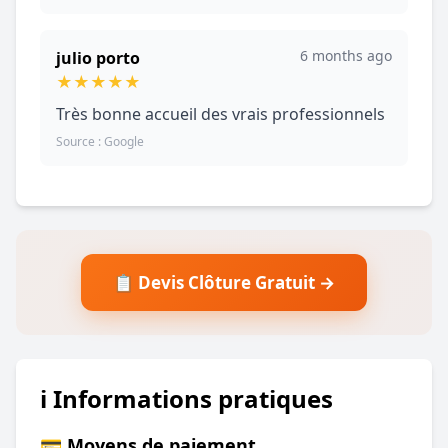
6 months ago
julio porto
★
★
★
★
★
Très bonne accueil des vrais professionnels
Source : Google
📋 Devis Clôture Gratuit →
ℹ️ Informations pratiques
💳 Moyens de paiement