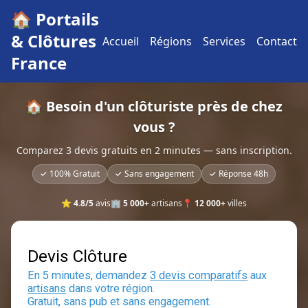
🏠 Portails
& Clôtures
Accueil
Régions
Services
Contact
France
🏠 Besoin d'un clôturiste près de chez
vous ?
Comparez 3 devis gratuits en 2 minutes — sans inscription.
✓ 100% Gratuit
✓ Sans engagement
✓ Réponse 48h
⭐
4.8/5
avis
🏢
5 000+
artisans
📍
12 000+
villes