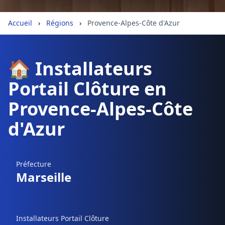
Géolocalisez-moi automatiquement !
Accueil
›
Régions
›
Provence-Alpes-Côte d'Azur
Retour à la liste des métiers
🏠 Installateurs
Portail Clôture en
CGU
-
Confidentialité
- Service proposé par
ViteUnDevis.com
-
Vous êtes
Provence-Alpes-Côte
d'Azur
Préfecture
Marseille
Installateurs Portail Clôture