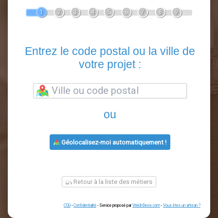
Devis Clôture
En 5 minutes, demandez
3 devis comparatifs
artisans
dans votre région.
Gratuit, sans pub et sans engagement.
1
2
3
4
5
6
7
8
9
Entrez le code postal ou la vill
votre projet :
ou