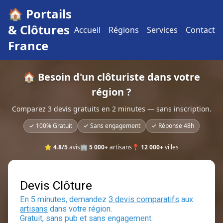
🏠 Portails
& Clôtures
Accueil
Régions
Services
Contact
France
🏠 Besoin d'un clôturiste dans votre
région ?
Comparez 3 devis gratuits en 2 minutes — sans inscription.
✓ 100% Gratuit
✓ Sans engagement
✓ Réponse 48h
⭐
4.8/5
avis
🏢
5 000+
artisans
📍
12 000+
villes