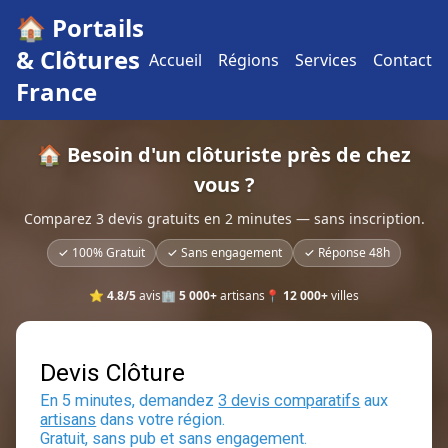
🏠 Portails
& Clôtures
Accueil
Régions
Services
Contact
France
🏠 Besoin d'un clôturiste près de chez
vous ?
Comparez 3 devis gratuits en 2 minutes — sans inscription.
✓ 100% Gratuit
✓ Sans engagement
✓ Réponse 48h
⭐
4.8/5
avis
🏢
5 000+
artisans
📍
12 000+
villes