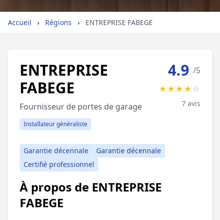
Géolocalisez-moi automatiquement !
Accueil
›
Régions
›
ENTREPRISE FABEGE
Retour à la liste des métiers
ENTREPRISE
4.9
/5
FABEGE
CGU
-
Confidentialité
- Service proposé par
ViteUnDevis.com
-
Vous êtes
★
★
★
★
☆
7 avis
Fournisseur de portes de garage
Installateur généraliste
Garantie décennale
Garantie décennale
Certifié professionnel
À propos de ENTREPRISE
FABEGE