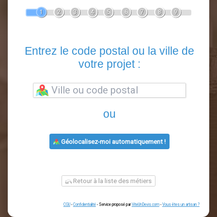
Devis Clôture
En 5 minutes, demandez
3 devis comparatifs
artisans
dans votre région.
Gratuit, sans pub et sans engagement.
1
2
3
4
5
6
7
8
9
Entrez le code postal ou la vill
votre projet :
ou