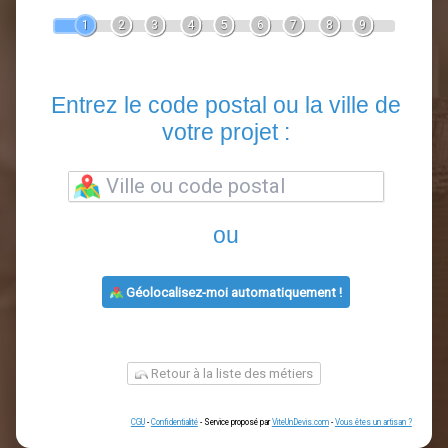
Devis Clôture
En 5 minutes, demandez
3 devis comparatifs
artisans
dans votre région.
Gratuit, sans pub et sans engagement.
1
2
3
4
5
6
7
8
9
Entrez le code postal ou la vill
votre projet :
ou