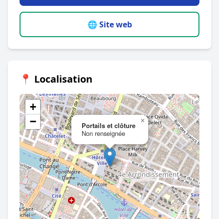
🌐 Site web
📍 Localisation
+
−
×
Portails et clôture
Non renseignée