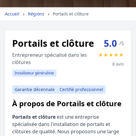
Géolocalisez-moi automatiquement !
Accueil
›
Régions
›
Portails et clôture
Retour à la liste des métiers
Portails et clôture
5.0
/5
CGU
-
Confidentialité
- Service proposé par
ViteUnDevis.com
-
Vous êtes
Entrepreneur spécialisé dans les
★
★
★
★
★
clôtures
8 avis
Installateur généraliste
Garantie décennale
Certifié professionnel
À propos de Portails et clôture
Portails et clôture
est une entreprise
spécialisée dans l'installation de portails et
clôtures de qualité. Nous proposons une large