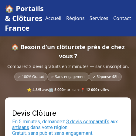
🏠 Portails
& Clôtures
Accueil
Régions
Services
Contact
France
🏠 Besoin d'un clôturiste près de chez
vous ?
Comparez 3 devis gratuits en 2 minutes — sans inscription.
✓ 100% Gratuit
✓ Sans engagement
✓ Réponse 48h
⭐
4.8/5
avis
🏢
5 000+
artisans
📍
12 000+
villes