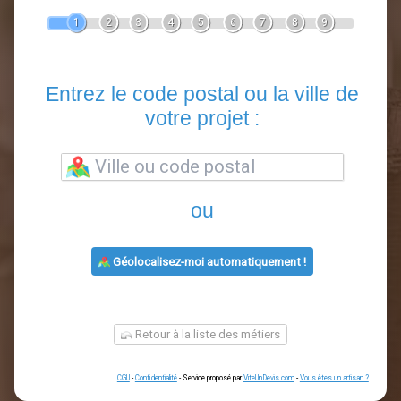
Devis Clôture
En 5 minutes, demandez
3 devis comparatifs
artisans
dans votre région.
Gratuit, sans pub et sans engagement.
1
2
3
4
5
6
7
8
9
Entrez le code postal ou la vill
votre projet :
ou