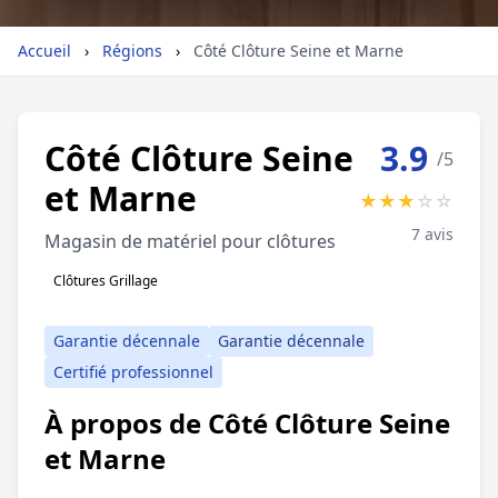
Géolocalisez-moi automatiquement !
Accueil
›
Régions
›
Côté Clôture Seine et Marne
Retour à la liste des métiers
Côté Clôture Seine
3.9
/5
et Marne
CGU
-
Confidentialité
- Service proposé par
ViteUnDevis.com
-
Vous êtes
★
★
★
☆
☆
7 avis
Magasin de matériel pour clôtures
Clôtures Grillage
Garantie décennale
Garantie décennale
Certifié professionnel
À propos de Côté Clôture Seine
et Marne