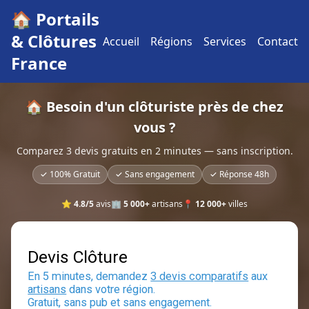
🏠 Portails
& Clôtures
Accueil
Régions
Services
Contact
France
🏠 Besoin d'un clôturiste près de chez
vous ?
Comparez 3 devis gratuits en 2 minutes — sans inscription.
✓ 100% Gratuit
✓ Sans engagement
✓ Réponse 48h
⭐
4.8/5
avis
🏢
5 000+
artisans
📍
12 000+
villes