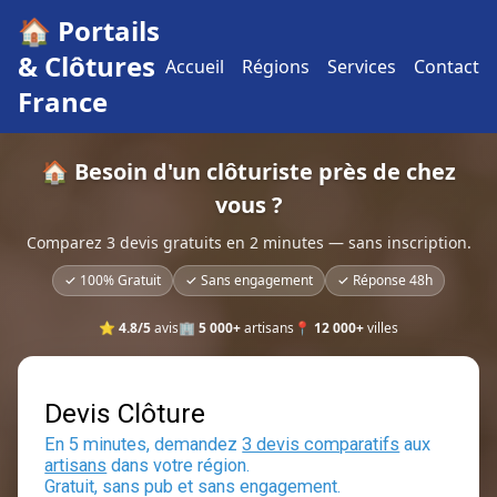
🏠 Portails
& Clôtures
Accueil
Régions
Services
Contact
France
🏠 Besoin d'un clôturiste près de chez
vous ?
Comparez 3 devis gratuits en 2 minutes — sans inscription.
✓ 100% Gratuit
✓ Sans engagement
✓ Réponse 48h
⭐
4.8/5
avis
🏢
5 000+
artisans
📍
12 000+
villes